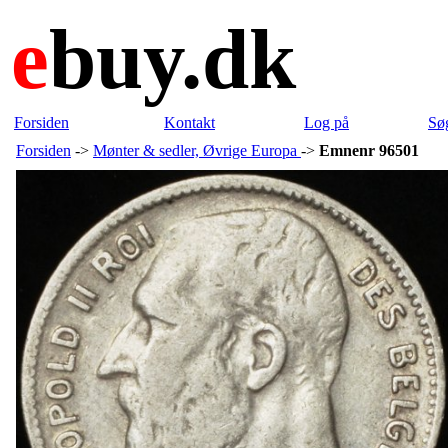
e
buy.dk
Forsiden
Kontakt
Log på
Sø
Forsiden
->
Mønter & sedler, Øvrige Europa
->
Emnenr 96501