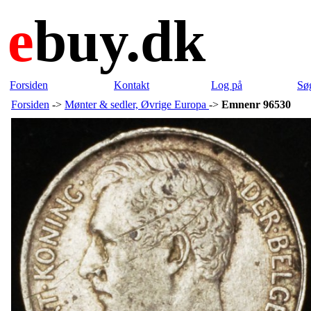
e
buy.dk
Forsiden
Kontakt
Log på
Sø
Forsiden
->
Mønter & sedler, Øvrige Europa
->
Emnenr 96530