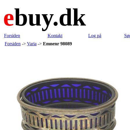
e
buy.dk
Forsiden
Kontakt
Log på
Sø
Forsiden
->
Varia
->
Emnenr 98089