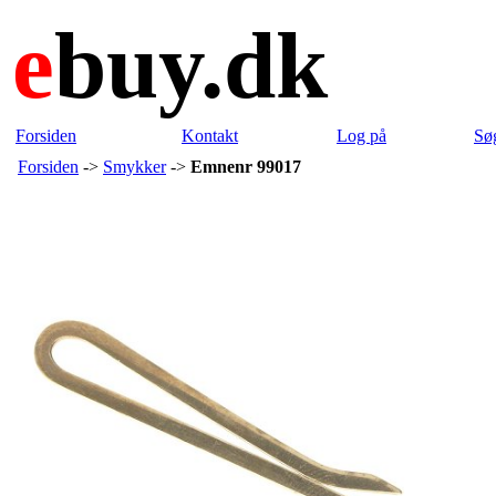
e
buy.dk
Forsiden
Kontakt
Log på
Sø
Forsiden
->
Smykker
->
Emnenr 99017